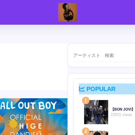
POPULAR
1
【BON JO
23031 views
2