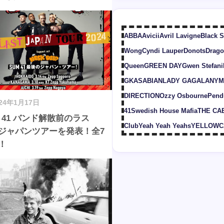
ABBA
Avicii
Avril Lavigne
Black 
Wong
Cyndi Lauper
Donots
Drago
Queen
GREEN DAY
Gwen Stefani
G
KASABIAN
LADY GAGA
LANY
M
DIRECTION
Ozzy Osbourne
Pend
024年1月17日
41
Swedish House Mafia
THE CA
m 41 バンド解散前のラス
Club
Yeah Yeah Yeahs
YELLOWC
ジャパンツアーを発表！全7
！