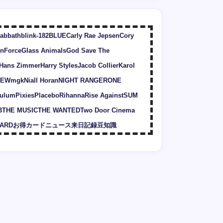
Sabbath
blink-182
BLUE
Carly Rae Jepsen
Cory
nForce
Glass Animals
God Save The
Hans Zimmer
Harry Styles
Jacob Collier
Karol
EW
mgk
Niall Horan
NIGHT RANGER
ONE
ulum
Pixies
Placebo
Rihanna
Rise Against
SUM
B
THE MUSIC
THE WANTED
Two Door Cinema
ARD
お得カード
ニュース
来日記録
豆知識