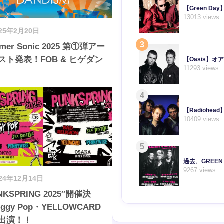
【Green 
13013 views
025年2月20日
3
mer Sonic 2025 第①弾アー
スト発表！FOB & ヒゲダン
【Oasis】
11293 views
4
【Radioh
10409 views
5
過去、GREE
9267 views
024年12月14日
NKSPRING 2025″開催決
ggy Pop・YELLOWCARD
出演！！