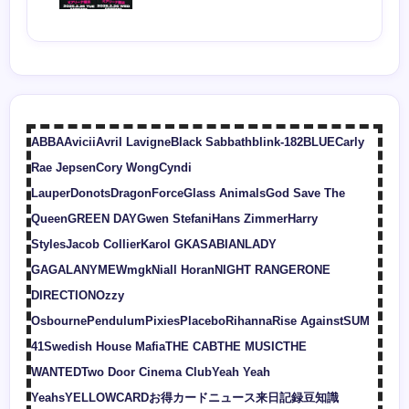
ABBA
Avicii
Avril Lavigne
Black Sabbath
blink-182
BLUE
Carly
Rae Jepsen
Cory Wong
Cyndi
Lauper
Donots
DragonForce
Glass Animals
God Save The
Queen
GREEN DAY
Gwen Stefani
Hans Zimmer
Harry
Styles
Jacob Collier
Karol G
KASABIAN
LADY
GAGA
LANY
MEW
mgk
Niall Horan
NIGHT RANGER
ONE
DIRECTION
Ozzy
Osbourne
Pendulum
Pixies
Placebo
Rihanna
Rise Against
SUM
41
Swedish House Mafia
THE CAB
THE MUSIC
THE
WANTED
Two Door Cinema Club
Yeah Yeah
Yeahs
YELLOWCARD
お得カード
ニュース
来日記録
豆知識