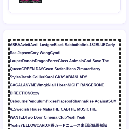
ABBA
Avicii
Avril Lavigne
Black Sabbath
blink-182
BLUE
Carly
Rae Jepsen
Cory Wong
Cyndi
Lauper
Donots
DragonForce
Glass Animals
God Save The
Queen
GREEN DAY
Gwen Stefani
Hans Zimmer
Harry
Styles
Jacob Collier
Karol G
KASABIAN
LADY
GAGA
LANY
MEW
mgk
Niall Horan
NIGHT RANGER
ONE
DIRECTION
Ozzy
Osbourne
Pendulum
Pixies
Placebo
Rihanna
Rise Against
SUM
41
Swedish House Mafia
THE CAB
THE MUSIC
THE
WANTED
Two Door Cinema Club
Yeah Yeah
Yeahs
YELLOWCARD
お得カード
ニュース
来日記録
豆知識