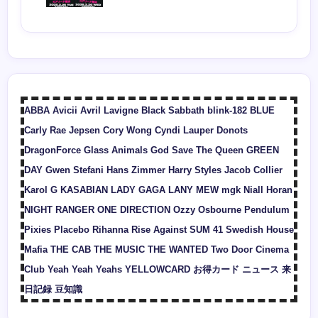
ABBA
Avicii
Avril Lavigne
Black Sabbath
blink-182
BLUE
Carly Rae Jepsen
Cory Wong
Cyndi Lauper
Donots
DragonForce
Glass Animals
God Save The Queen
GREEN
DAY
Gwen Stefani
Hans Zimmer
Harry Styles
Jacob Collier
Karol G
KASABIAN
LADY GAGA
LANY
MEW
mgk
Niall Horan
NIGHT RANGER
ONE DIRECTION
Ozzy Osbourne
Pendulum
Pixies
Placebo
Rihanna
Rise Against
SUM 41
Swedish House
Mafia
THE CAB
THE MUSIC
THE WANTED
Two Door Cinema
Club
Yeah Yeah Yeahs
YELLOWCARD
お得カード
ニュース
来
日記録
豆知識