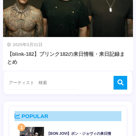
2025年3月31日
【blink-182】ブリンク182の来日情報・来日記録ま
とめ
POPULAR
1
【BON JOVI】ボン・ジョヴィの来日情