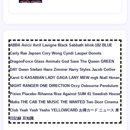
ABBA
Avicii
Avril Lavigne
Black Sabbath
blink-182
BLUE
Carly Rae Jepsen
Cory Wong
Cyndi Lauper
Donots
DragonForce
Glass Animals
God Save The Queen
GREEN
DAY
Gwen Stefani
Hans Zimmer
Harry Styles
Jacob Collier
Karol G
KASABIAN
LADY GAGA
LANY
MEW
mgk
Niall Horan
NIGHT RANGER
ONE DIRECTION
Ozzy Osbourne
Pendulum
Pixies
Placebo
Rihanna
Rise Against
SUM 41
Swedish House
Mafia
THE CAB
THE MUSIC
THE WANTED
Two Door Cinema
Club
Yeah Yeah Yeahs
YELLOWCARD
お得カード
ニュース
来
日記録
豆知識